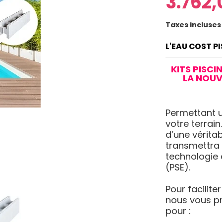
3.762,
Taxes incluses
L'EAU COST P
KITS PISC
LA NOUV
Permettant u
votre terrai
d’une vérita
transmettra 
technologie 
(PSE).
Pour facilite
nous vous p
pour :