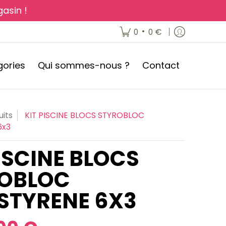
asin !
ontact
•
0
0 €
gories
Qui sommes-nous ?
Contact
uits
KIT PISCINE BLOCS STYROBLOC
6x3
PISCINE BLOCS
OBLOC
STYRENE 6X3