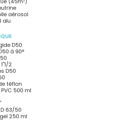
100e (45m²)
eutrine
lle aérosol
l alu
IQUE
igide D50
D50 à 90°
D50
''1/2
ns D50
50
de téflon
t PVC 500 ml
'
n D 63/50
 gel 250 ml