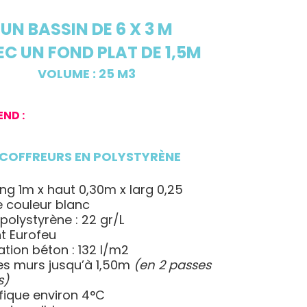
UN BASSIN DE 6 X 3 M
C UN FOND PLAT DE 1,5M
VOLUME : 25 M3
END :
S COFFREURS EN POLYSTYRÈNE
C
ong 1m x haut 0,30m x larg 0,25
e couleur blanc
 polystyrène : 22 gr/L
t Eurofeu
ion béton : 132 l/m2
es murs jusqu’à 1,50m
(en 2 passes
s)
ifique environ 4°C