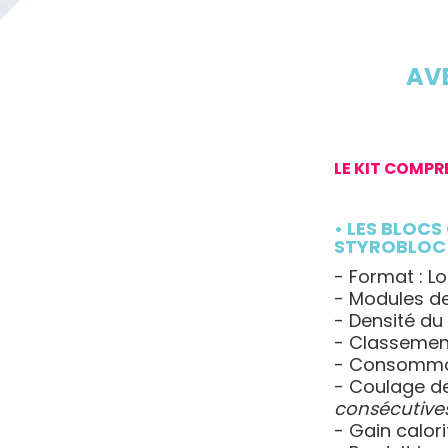
AVE
LE KIT COMPR
• LES BLOC
STYROBLO
- Format : L
- Modules d
- Densité du
- Classemen
- Consommat
- Coulage d
consécutive
- Gain calor