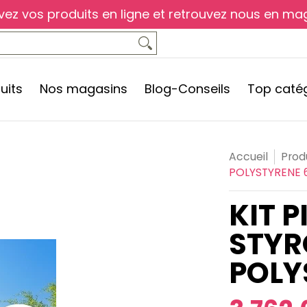
vez vos produits en ligne et retrouvez nous en mag
nseils
Top catégories
Qui sommes-nous ?
C
uits
Nos magasins
Blog-Conseils
Top caté
Accueil
Prod
POLYSTYRENE 
KIT 
STYR
POLY