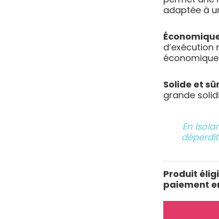
adaptée à un
Économiqu
d’exécution 
économique
Solide et sû
grande solid
En isola
déperdit
Produit élig
paiement e