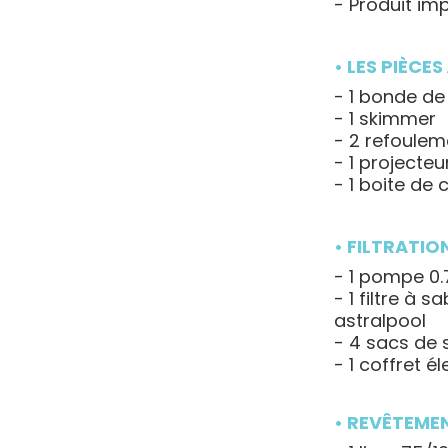
- Produit im
• LES PIÈCE
- 1 bonde de
- 1 skimmer
- 2 refoulem
- 1 projecteu
- 1 boite de
• FILTRATI
- 1 pompe 0.
- 1 filtre à 
astralpool
- 4 sacs de 
- 1 coffret é
• REVÊTEME