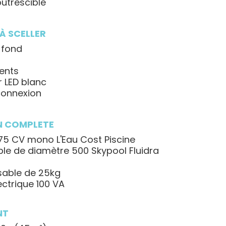
putrescible
S À SCELLER
 fond
ents
r LED blanc
 connexion
ON COMPLETE
75 CV mono L'Eau Cost Piscine
sable de diamètre 500 Skypool Fluidra
sable de 25kg
lectrique 100 VA
NT