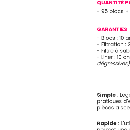
QUANTITÉ P
- 95 blocs +
GARANTIES
- Blocs : 10 
- Filtration :
- Filtre à sa
- Liner : 10 a
dégressives)
Simple
: Lég
pratiques d’
pièces à scel
Rapide
: L’u
permet une 