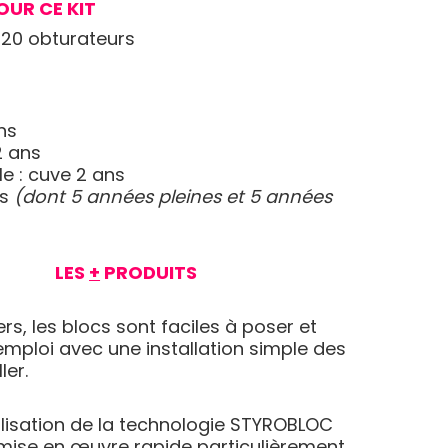
OUR CE KIT
 20 obturateurs
ans
 2 ans
ble : cuve 2 ans
ns
(dont 5 années pleines et 5 années
LES
+
PRODUITS
ers, les blocs sont faciles à poser et
emploi avec une installation simple des
ler.
tilisation de la technologie STYROBLOC
mise en œuvre rapide particulièrement