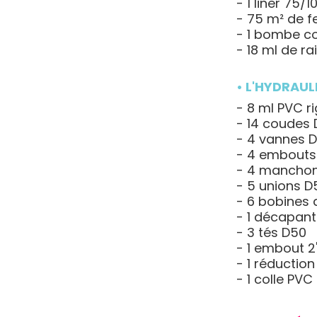
- 1 liner 75/
- 75 m² de f
- 1 bombe co
- 18 ml de rai
• L'HYDRAUL
- 8 ml PVC r
- 14 coudes 
- 4 vannes 
- 4 embouts 1
- 4 mancho
- 5 unions D
- 6 bobines 
- 1 décapan
- 3 tés D50
- 1 embout 2'
- 1 réductio
- 1 colle PVC